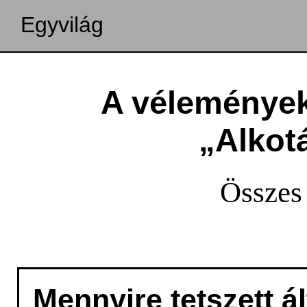
Egyvilág
A vélemények
„Alkot
Összes 
Mennyire tetszett á