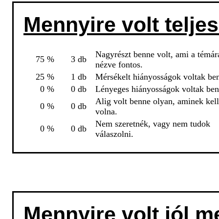
Mennyire volt teljes
Nagyrészt benne volt, ami a témár
75 %
3 db
nézve fontos.
25 %
1 db
Mérsékelt hiányosságok voltak be
0 %
0 db
Lényeges hiányosságok voltak ben
Alig volt benne olyan, aminek kell
0 %
0 db
volna.
Nem szeretnék, vagy nem tudok
0 %
0 db
válaszolni.
Mennyire volt jól m