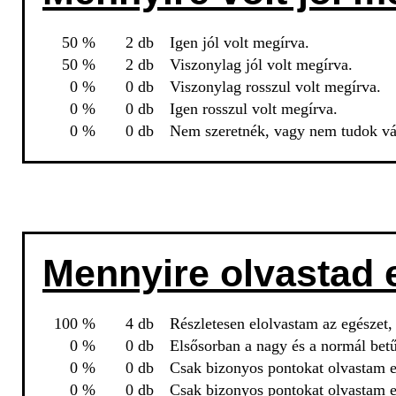
50 %
2 db
Igen jól volt megírva.
50 %
2 db
Viszonylag jól volt megírva.
0 %
0 db
Viszonylag rosszul volt megírva.
0 %
0 db
Igen rosszul volt megírva.
0 %
0 db
Nem szeretnék, vagy nem tudok vál
Mennyire olvastad 
100 %
4 db
Részletesen elolvastam az egészet,
0 %
0 db
Elsősorban a nagy és a normál betű
0 %
0 db
Csak bizonyos pontokat olvastam el
0 %
0 db
Csak bizonyos pontokat olvastam el