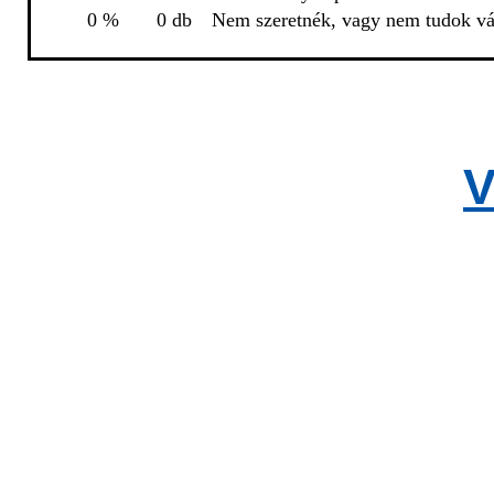
0 %
0 db
Nem szeretnék, vagy nem tudok vál
V