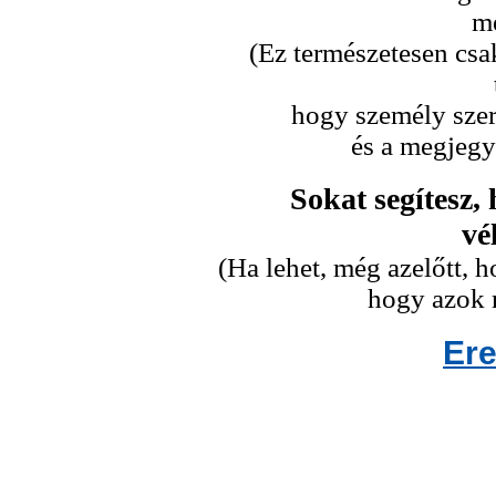
me
(Ez természetesen csa
hogy személy szeri
és a megjegy
Sokat segítesz,
vé
(Ha lehet, még azelőtt,
hogy azok n
Er