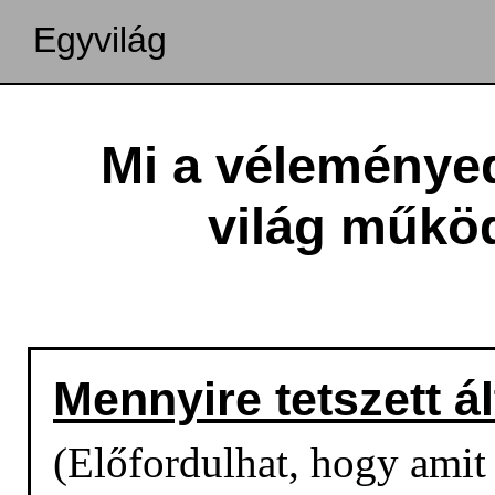
Egyvilág
Mi a véleményed
világ műkö
Mennyire tetszett á
(Előfordulhat, hogy amit o