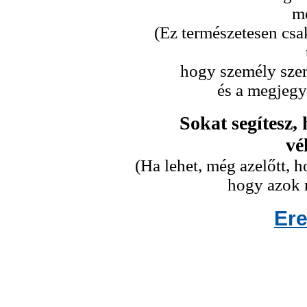
me
(Ez természetesen csa
hogy személy szeri
és a megjegy
Sokat segítesz,
vé
(Ha lehet, még azelőtt,
hogy azok n
Er