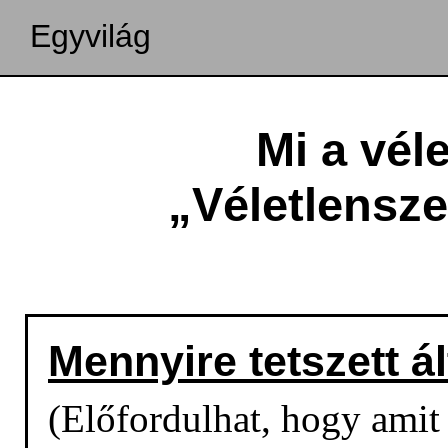
Egyvilág
Mi a vél
„Véletlensz
Mennyire tetszett á
(Előfordulhat, hogy amit o