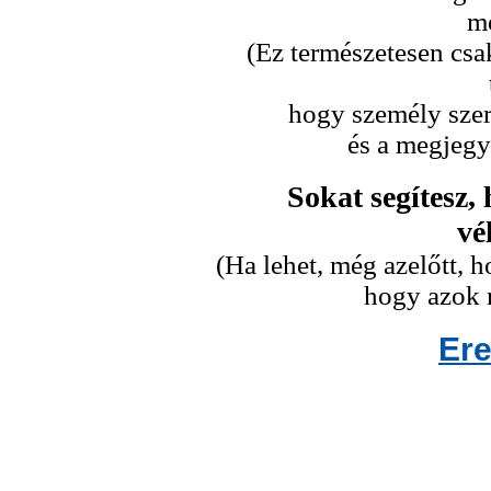
me
(Ez természetesen csa
hogy személy szeri
és a megjegy
Sokat segítesz,
vé
(Ha lehet, még azelőtt,
hogy azok n
Er