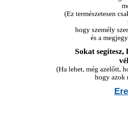
me
(Ez természetesen csa
hogy személy szeri
és a megjegy
Sokat segítesz,
vé
(Ha lehet, még azelőtt,
hogy azok n
Er