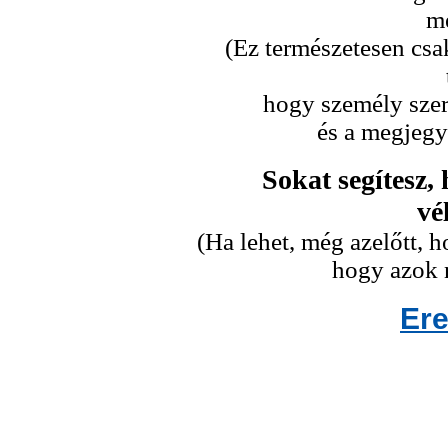
me
(Ez természetesen csa
hogy személy szeri
és a megjegy
Sokat segítesz,
vé
(Ha lehet, még azelőtt,
hogy azok n
Er