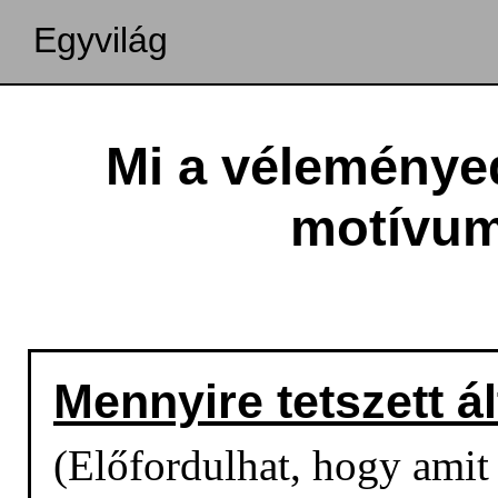
Egyvilág
Mi a véleménye
motívum
Mennyire tetszett á
(Előfordulhat, hogy amit o