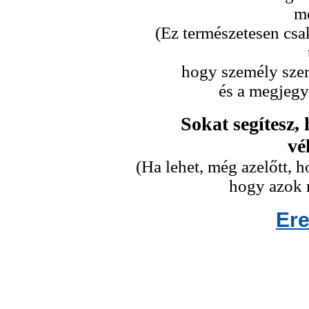
me
(Ez természetesen csa
hogy személy szeri
és a megjegy
Sokat segítesz,
vé
(Ha lehet, még azelőtt,
hogy azok n
Er