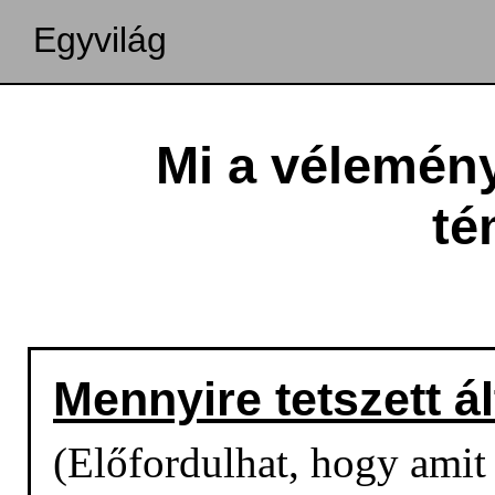
Egyvilág
Mi a vélemény
té
Mennyire tetszett á
(Előfordulhat, hogy amit o