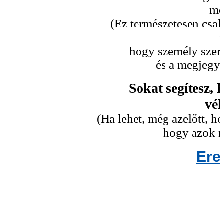
me
(Ez természetesen csa
hogy személy szeri
és a megjegy
Sokat segítesz,
vé
(Ha lehet, még azelőtt,
hogy azok n
Er