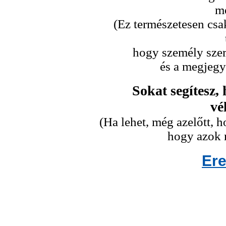
me
(Ez természetesen csa
hogy személy szeri
és a megjegy
Sokat segítesz,
vé
(Ha lehet, még azelőtt,
hogy azok n
Er