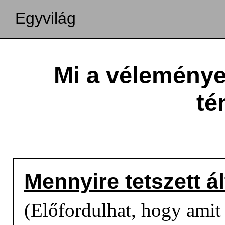
Egyvilág
Mi a véleményed
té
Mennyire tetszett á
(Előfordulhat, hogy amit o