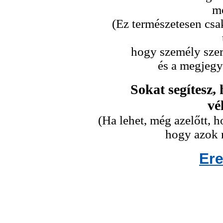
me
(Ez természetesen csa
hogy személy szeri
és a megjegy
Sokat segítesz,
vé
(Ha lehet, még azelőtt,
hogy azok n
Er