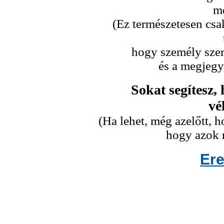
me
(Ez természetesen csa
hogy személy szeri
és a megjegy
Sokat segítesz,
vé
(Ha lehet, még azelőtt,
hogy azok n
Er