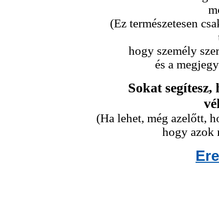
me
(Ez természetesen csa
hogy személy szeri
és a megjegy
Sokat segítesz,
vé
(Ha lehet, még azelőtt,
hogy azok n
Er