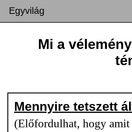
Egyvilág
Mi a vélemény
té
Mennyire tetszett á
(Előfordulhat, hogy amit o