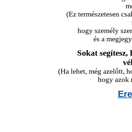
me
(Ez természetesen csa
hogy személy szeri
és a megjegy
Sokat segítesz,
vé
(Ha lehet, még azelőtt,
hogy azok n
Er