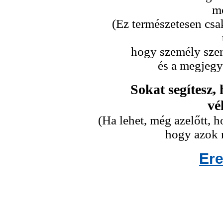
me
(Ez természetesen csa
hogy személy szeri
és a megjegy
Sokat segítesz,
vé
(Ha lehet, még azelőtt,
hogy azok n
Er