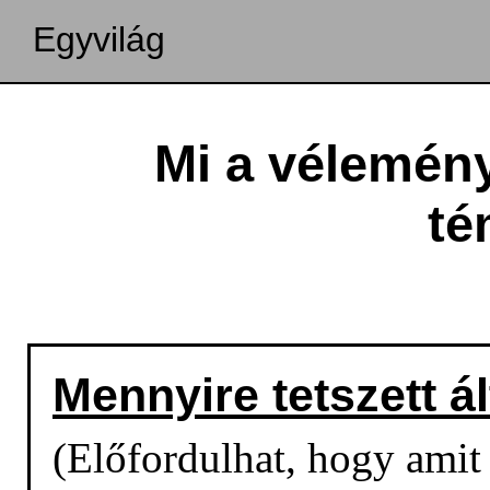
Egyvilág
Mi a vélemén
té
Mennyire tetszett á
(Előfordulhat, hogy amit o