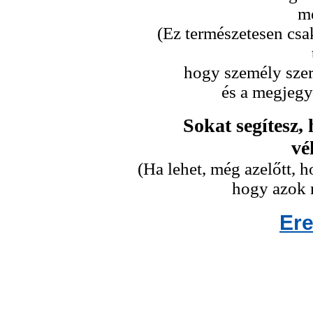
me
(Ez természetesen csa
hogy személy szeri
és a megjegy
Sokat segítesz,
vé
(Ha lehet, még azelőtt,
hogy azok n
Er