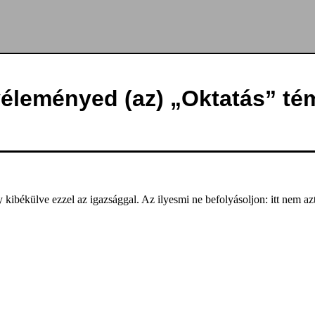
véleményed (az) „Oktatás” té
gy kibékülve ezzel az igazsággal. Az ilyesmi ne befolyásoljon: itt nem a