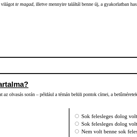
 világot
te magad
, illetve mennyire találtál benne új, a gyakorlatban ha
tartalma?
okat az olvasás során – például a témán belüli pontok címei, a betűméret
Sok felesleges dolog volt
Sok felesleges dolog volt 
Nem volt benne sok feles