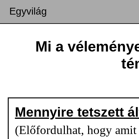
Egyvilág
Mi a vélemény
té
Mennyire tetszett á
(Előfordulhat, hogy amit o