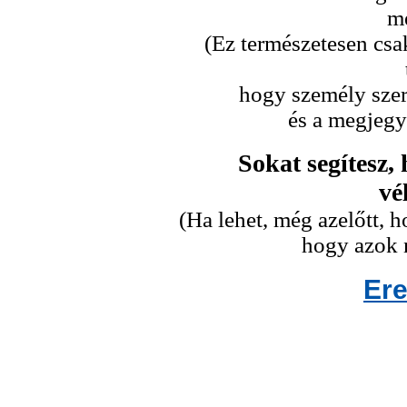
me
(Ez természetesen csa
hogy személy szeri
és a megjegy
Sokat segítesz,
vé
(Ha lehet, még azelőtt,
hogy azok n
Er