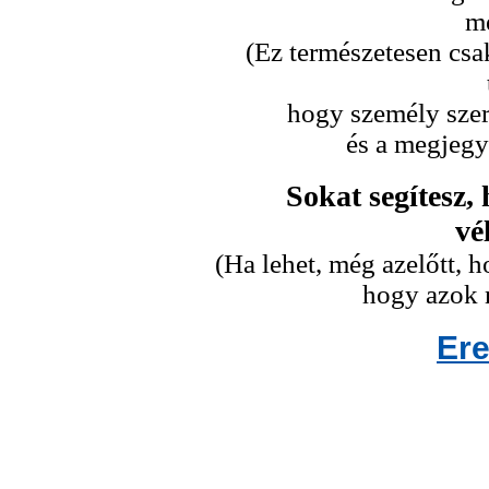
me
(Ez természetesen csa
hogy személy szeri
és a megjegy
Sokat segítesz,
vé
(Ha lehet, még azelőtt,
hogy azok n
Er