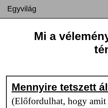
Egyvilág
Mi a vélemény
té
Mennyire tetszett á
(Előfordulhat, hogy amit o