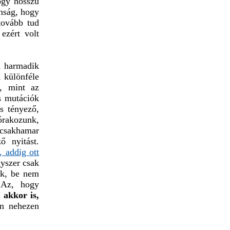
ogy hosszú
anság, hogy
tovább tud
ezért volt
a harmadik
, különféle
k, mint az
us mutációk
s tényező,
órakozunk,
csakhamar
ő nyitást.
 addig ott
gyszer csak
ok, be nem
 Az, hogy
 akkor is,
an nehezen