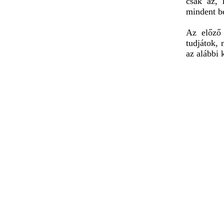
csak az,
mindent b
Az előző 
tudjátok, 
az alábbi 