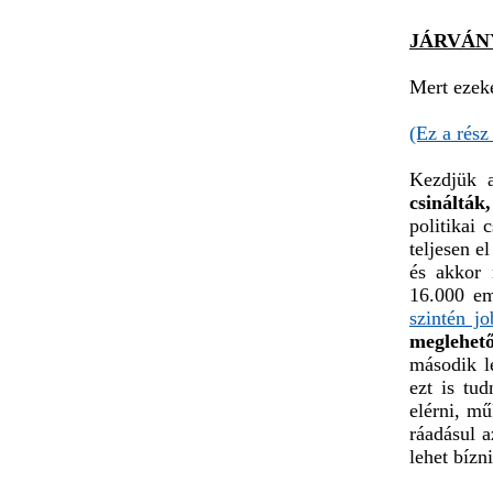
JÁRVÁN
Mert ezeke
(Ez a rész
Kezdjük 
csinálták,
politikai
teljesen e
és akkor 
16.000 em
szintén jo
meglehet
második l
ezt is tud
elérni, mű
ráadásul a
lehet bízni