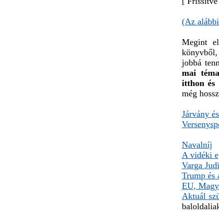
[ Frissítv
(Az alábbi
Megint el
könyvből,
jobbá ten
mai téma
itthon és
még hossz
Járvány és
Versenyspo
Navalníj
A vidéki e
Varga Jud
Trump és 
EU, Magya
Aktuál szü
baloldali