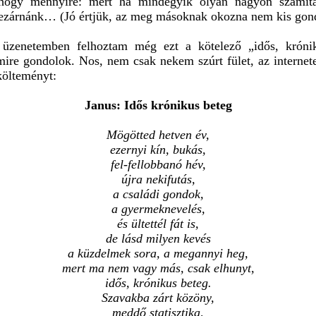
 hogy mennyire: mert ha mindegyik olyan nagyon számíta
ezárnánk… (Jó értjük, az meg másoknak okozna nem kis gon
üzenetemben felhoztam még ezt a kötelező „idős, krónik
mire gondolok. Nos, nem csak nekem szúrt fület, az internet
költeményt:
Janus: Idős krónikus beteg
Mögötted hetven év,
ezernyi kín, bukás,
fel-fellobbanó hév,
újra nekifutás,
a családi gondok,
a gyermeknevelés,
és ültettél fát is,
de lásd milyen kevés
a küzdelmek sora, a megannyi heg,
mert ma nem vagy más, csak elhunyt,
idős, krónikus beteg.
Szavakba zárt közöny,
meddő statisztika,