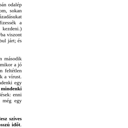
bán odalép
om, sokan
ázadásukat
fizessék a
 kezdeni.)
yba viszont
ul járt; és
en második
amikor a jó
 feltétlen
 a vírust.
ndenki egy
e
mindenki
ések: enni
z még egy
esz szíves
sszú időt
.