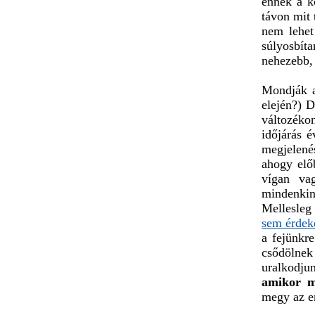
ennek a k
távon mit 
nem lehet
súlyosbít
nehezebb, 
Mondják a
elején?) 
változéko
időjárás é
megjelen
ahogy elő
vígan va
mindenkin
Mellesleg
sem érdek
a fejünkr
csődölne
uralkodj
amikor 
megy az e