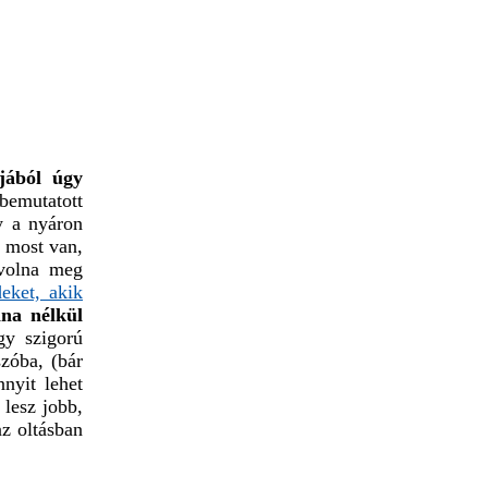
jából úgy
bemutatott
y a nyáron
i most van,
 volna meg
eket, akik
ina nélkül
gy szigorú
zóba, (bár
nnyit lehet
 lesz jobb,
az oltásban