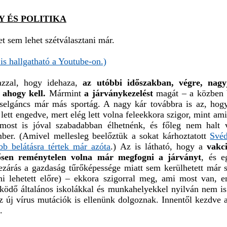
Y ÉS POLITIKA
t sem lehet szétválasztani már.
 is hallgatható a Youtube-on.)
azzal, hogy idehaza,
az utóbbi időszakban, végre, nagy
 ahogy kell.
Mármint
a járványkezelést
magát – a közben 
 cselgáncs már más sportág. A nagy kár továbbra is az, hog
l lett engedve, mert elég lett volna feleekkora szigor, mint am
most is jóval szabadabban élhetnénk, és főleg nem halt
ber. (Amivel mellesleg beelőztük a sokat kárhoztatott
Svéd
bb belátásra tértek már azóta
.) Az is látható, hogy a
vakc
ősen reménytelen volna már megfogni a járványt
, és e
ezárás a gazdaság tűrőképessége miatt sem kerülhetett már s
ni lehetett előre) – ekkora szigorral meg, ami most van, e
ködő általános iskolákkal és munkahelyekkel nyilván nem is
z új vírus mutációk is ellenünk dolgoznak. Innentől kezdve 
.