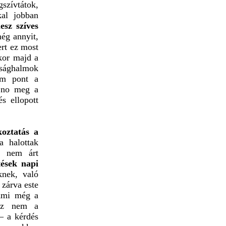
szívtátok,
al jobban
esz szíves
még annyit,
ert ez most
ikor majd a
ssághalmok
em pont a
; no meg a
s ellopott
koztatás a
 halottak
n nem árt
tések napi
knek, való
 zárva este
 Ami még a
az nem a
– a kérdés