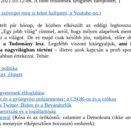
e 2021.03.12-én. A főbb frissítések szögletes zárójelben. ]
 szöveget meg is lehet hallgatni, a Youtube-on.)
telt pár hónap, de közben elkészült az eddigi leghossz
 „Egy jobb világ” címmel, arról, hogy milyen alapelvek ment
ni a világot. De ez majd csak később jön, tudjátok, előre 
 a Tudomány lesz
. Legelébb viszont kitárgyaljuk
, ami 
 a nagyvilágban történt
– illetve azok kapcsán a profi spor
abban értekezni. Tehát:
 politika
rt, élsport
gyetemek elfoglalása
it és a gyöngyösi polgármester: a CSOK-os és a csókos
a Twitter, Biden és a Bevándorlók
rország és a jogállamiság
rreál
(Kósa és az örökösnő; valamint a Demokrata cikke arr
ak mennyire elképesztően borzasztó emberek)