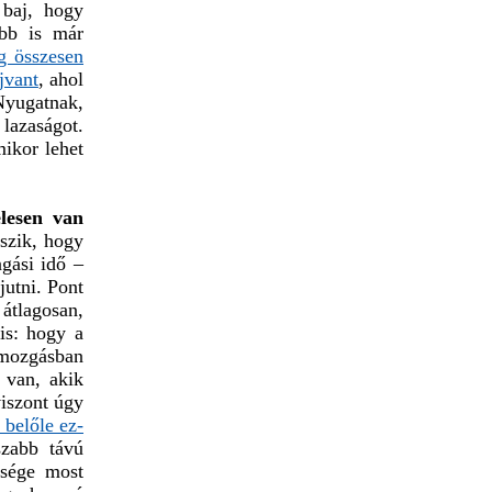
 baj, hogy
ebb is már
g összesen
jvant
, ahol
 Nyugatnak,
lazaságot.
mikor lehet
elesen van
szik, hogy
ngási idő –
jutni. Pont
átlagosan,
is: hogy a
 mozgásban
 van, akik
viszont úgy
 belőle ez-
szabb távú
ssége most