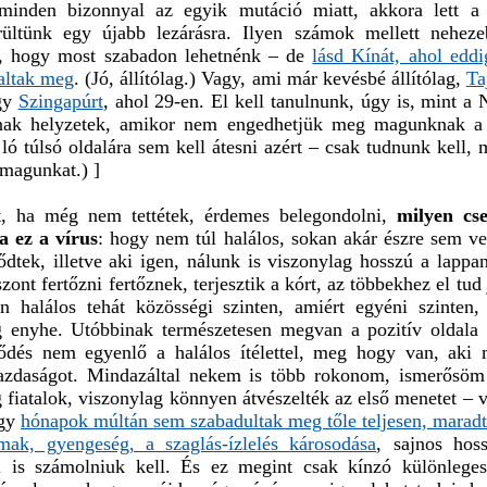
minden bizonnyal az egyik mutáció miatt, akkora lett a
rültünk egy újabb lezárásra. Ilyen számok mellett nehez
i, hogy most szabadon lehetnénk – de
lásd Kínát, ahol eddi
altak meg
. (Jó, állítólag.) Vagy, ami már kevésbé állítólag,
Ta
gy
Szingapúrt
, ahol 29-en. El kell tanulnunk, úgy is, mint a
ak helyzetek, amikor nem engedhetjük meg magunknak a 
 ló túlsó oldalára sem kell átesni azért – csak tudnunk kell, 
 magunkat.) ]
, ha még nem tettétek, érdemes belegondolni,
milyen cs
a ez a vírus
: hogy nem túl halálos, sokan akár észre sem ve
dtek, illetve aki igen, nálunk is viszonylag hosszú a lappa
zont fertőzni fertőznek, terjesztik a kórt, az többekhez el tud 
an halálos tehát közösségi szinten, amiért egyéni szinten, 
g enyhe. Utóbbinak természetesen megvan a pozitív oldala 
ődés nem egyenlő a halálos ítélettel, meg hogy van, aki
gazdaságot. Mindazáltal nekem is több rokonom, ismerősöm
 fiatalok, viszonylag könnyen átvészelték az első menetet – 
ogy
hónapok múltán sem szabadultak meg tőle teljesen, maradt
lmak, gyengeség, a szaglás-ízlelés károsodása
, sajnos hos
l is számolniuk kell. És ez megint csak kínzó különlege