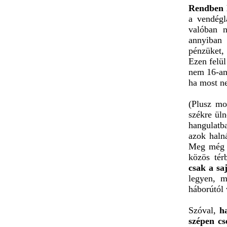
Rendben l
a vendég
valóban n
annyiban 
pénzüket,
Ezen felül
nem 16-an,
ha most ne
(Plusz mo
székre üln
hangulatb
azok haln
Meg még j
közös té
csak a sa
legyen, 
háborútól 
Szóval,
h
szépen cs