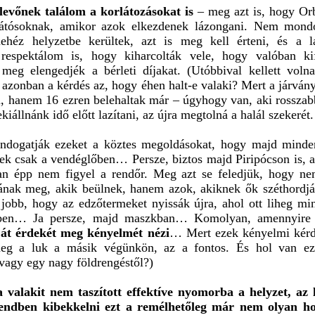
evőnek találom a korlátozásokat is
– meg azt is, hogy Or
látósoknak, amikor azok elkezdenek lázongani. Nem mond
ehéz helyzetbe kerültek, azt is meg kell érteni, és a l
respektálom is, hogy kiharcolták vele, hogy valóban ki
 meg elengedjék a bérleti díjakat. (Utóbbival kellett volna
 azonban a kérdés az, hogy éhen halt-e valaki? Mert a járván
 hanem 16 ezren belehaltak már – úgyhogy van, aki rosszabb
kiállnánk idő előtt lazítani, az újra megtolná a halál szekerét.
ndogatják ezeket a köztes megoldásokat, hogy majd mind
ek csak a vendéglőben… Persze, biztos majd Piripócson is, 
an épp nem figyel a rendőr. Meg azt se feledjük, hogy nem
ának meg, akik beülnek, hanem azok, akiknek ők széthordják
obb, hogy az edzőtermeket nyissák újra, ahol ott liheg mi
rben… Ja persze, majd maszkban… Komolyan, amennyir
ját érdekét meg kényelmét nézi
… Mert ezek kényelmi kérd
meg a luk a másik végünkön, az a fontos. És hol van e
vagy egy nagy földrengéstől?)
a valakit nem taszított effektíve nyomorba a helyzet, az l
endben kibekkelni ezt a remélhetőleg már nem olyan ho