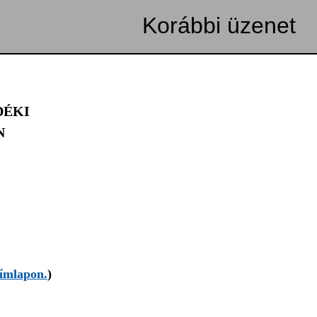
Korábbi üzenet
DÉKI
N
címlapon.
)