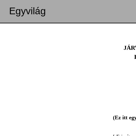
Egyvilág
JÁR
(Ez itt e