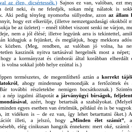
val az élen, dicsértessék.)
Sajnos ez van, valóban, ezt meg
m örül neki, és ne feledjék, sokan még nálatok is sokk
k. Aki pedig tényleg nyomorba süllyedne, azon
az állam l
nyit, hogy ezt elkerülje, (illetve nemzetgazdasági okokból 
ukja be az üzletet) – ennél többet viszont senki ne várjon, m
ideje, nem a jól élésé; illetve legyünk arra is tekintettel, am
tán kidugjuk a fejünket, és meglátjuk, hogy mekkora adó
tek közben. (Meg, rendben, az valóban jó volna, ha n
etetlen kaszinók nyitva tartásával hergelnék most a népet
 hogy a kormányzat és cimborái által korábban elherdált é
is volna sokkal jobb helye ezúttal is.)
éppen természetes, de megemlíthető aztán a
korrekt tájé
atokról
, ahogy mindennap bemondják a fertőzöttek és a
(Bár további részletekbe nemigen bocsátkoznak.) Szinté
ni a nép izgalmi állapotát
a járványügyi bírságok, feljelen
emondásával
, azért, hogy betartsák a szabályokat. (Melye
minden egyes esetben van értelmük, például én is be vagyok
n, itt vidéken is – de ez van, így lehet betarttatni őket.)
ációt illeti, a jelszó, hogy
„Minden élet számít”
, 
csésebb, elég cinikusan hangzik énnekem: mert oké, számít 