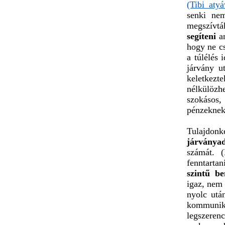
(Tibi atyá
senki ne
megszívtá
segíteni
an
hogy ne cs
a túlélés 
járvány u
keletkez
nélkülözh
szokásos,
pénzeknek 
Tulajdonk
járványad
számát. 
fenntarta
szintű b
igaz, nem 
nyolc utá
kommunik
legszeren