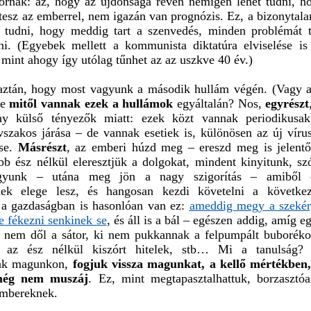
órnak: az, hogy az újdonsága révén nemigen lehet tudni, h
tesz az emberrel, nem igazán van prognózis. Ez, a bizonytal
 tudni, hogy meddig tart a szenvedés, minden problémát 
ani. (Egyebek mellett a kommunista diktatúra elviselése is 
mint ahogy így utólag tűnhet az az uszkve 40 év.)
ztán, hogy most vagyunk a második hullám végén. (Vagy 
De
mitől vannak ezek a hullámok
egyáltalán? Nos,
egyrészt
ny külső tényezők miatt: ezek közt vannak periodikusa
vszakos járása – de vannak esetiek is, különösen az új vír
ése.
Másrészt
, az emberi húzd meg – ereszd meg is jelentő
bb ész nélkül eleresztjük a dolgokat, mindent kinyitunk, sz
gyunk – utána meg jön a nagy szigorítás – amiből 
ek elege lesz, és hangosan kezdi követelni a következ
 a gazdaságban is hasonlóan van ez:
ameddig megy a szekér,
e fékezni senkinek se
, és áll is a bál – egészen addig, amíg e
e nem dől a sátor, ki nem pukkannak a felpumpált buborék
k az ész nélkül kiszórt hitelek, stb… Mi a tanulság?
unk magunkon,
fogjuk vissza magunkat, a kellő mértékben,
még nem muszáj
. Ez, mint megtapasztalhattuk, borzasztó
mbereknek.