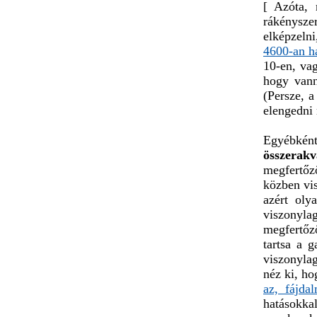
[ Azóta, 
rákénysze
elképzeln
4600-an h
10-en, va
hogy vann
(Persze, a
elengedni
Egyébként
összerakv
megfertőző
közben vis
azért oly
viszonyla
megfertőz
tartsa a 
viszonylag
néz ki, h
az, fájda
hatásokka