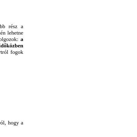
abb rész a
én lehetne
dolgozok:
a
időközben
tról fogok
ól, hogy a