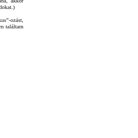
na, akkor
dokat.)
us”-ozást,
en találtam