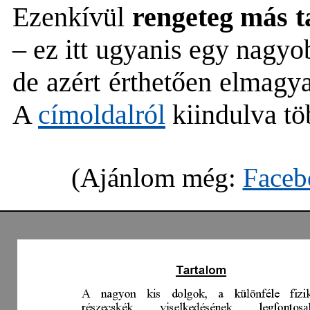
Ezenkívül
rengeteg más ta
– ez itt ugyanis egy nagy
de azért érthetően elmagy
A
címoldalról
kiindulva tö
(Ajánlom még:
Faceb