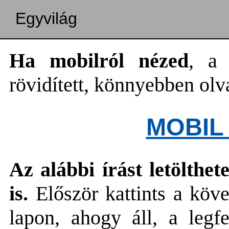
Egyvilág
Ha mobilról nézed
, a 
rövidített, könnyebben olv
MOBIL
Az alábbi írást letölth
is.
Először kattints a köv
lapon, ahogy áll, a legf