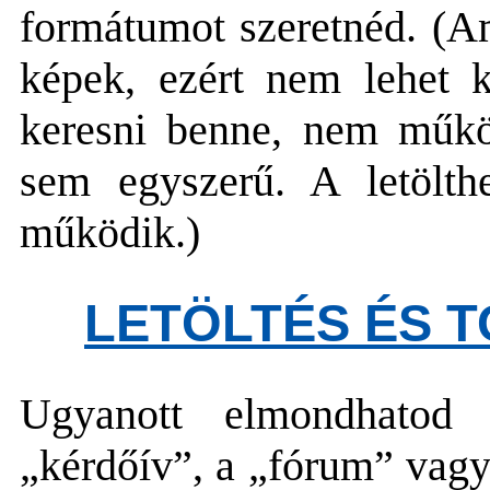
formátumot szeretnéd. (Am
képek, ezért nem lehet k
keresni benne, nem műkö
sem egyszerű. A letölt
működik.)
LETÖLTÉS ÉS T
Ugyanott elmondhatod
„kérdőív”, a „fórum” vagy