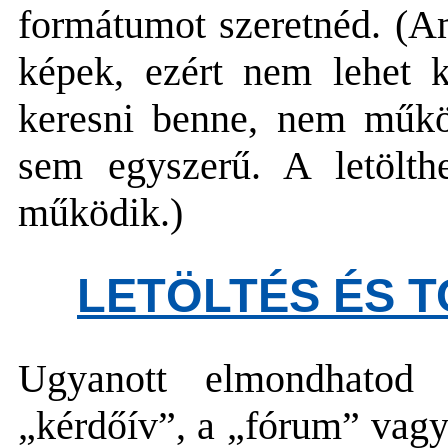
formátumot szeretnéd. (Am
képek, ezért nem lehet k
keresni benne, nem műkö
sem egyszerű. A letölt
működik.)
LETÖLTÉS ÉS T
Ugyanott elmondhatod
„kérdőív”, a „fórum” vagy