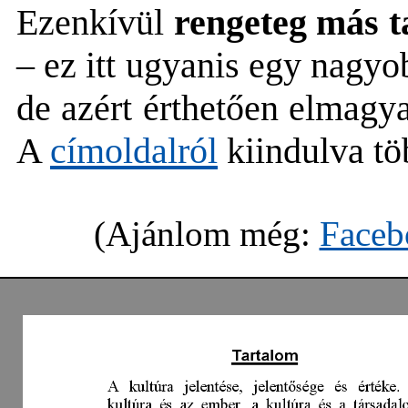
Ezenkívül
rengeteg más ta
– ez itt ugyanis egy nagy
de azért érthetően elmagy
A
címoldalról
kiindulva tö
(Ajánlom még:
Faceb