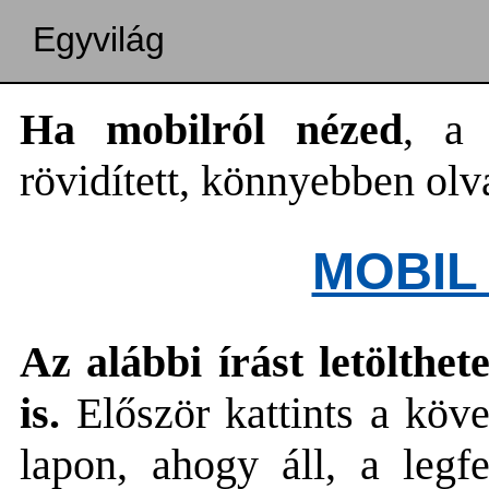
Egyvilág
Ha mobilról nézed
, a 
rövidített, könnyebben olv
MOBIL
Az alábbi írást letölth
is.
Először kattints a köv
lapon, ahogy áll, a legf