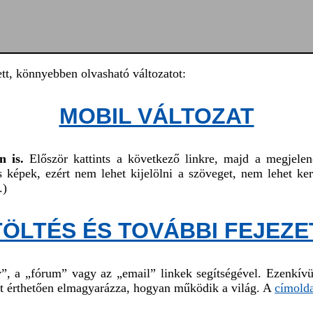
tett, könnyebben olvasható változatot:
MOBIL VÁLTOZAT
n is.
Először kattints a következő linkre, majd a megjelen
is képek, ezért nem lehet kijelölni a szöveget, nem lehet 
.)
TÖLTÉS ÉS TOVÁBBI FEJEZE
”, a „fórum” vagy az „email” linkek segítségével. Ezenkív
t érthetően elmagyarázza, hogyan működik a világ. A
címolda