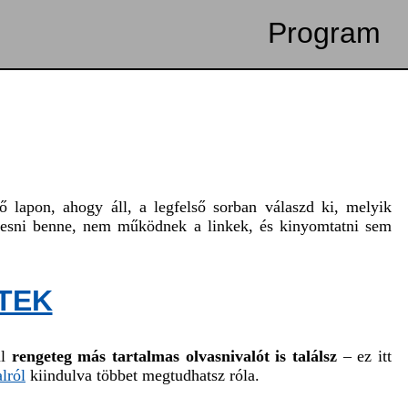
Program
ő lapon, ahogy áll, a legfelső sorban válaszd ki, melyik
keresni benne, nem működnek a linkek, és kinyomtatni sem
TEK
ül
rengeteg más tartalmas olvasnivalót is találsz
– ez itt
lról
kiindulva többet megtudhatsz róla.