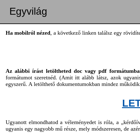
Egyvilág
Ha mobilról nézed
, a következő linken találsz egy rövidí
Az alábbi írást letöltheted doc vagy pdf formátumba
formátumot szeretnéd. (Amit itt alább látsz, azok ugyan
egyszerű. A letölthető dokumentumokban mindez működik
LE
Ugyanott elmondhatod a véleményedet is róla, a „kérdőív
ugyanis egy nagyobb mű része, mely módszeresen, de azér