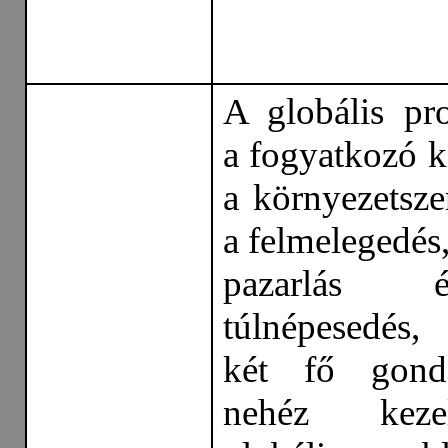
A globális pr
a fogyatkozó k
a környezetsze
a felmelegedés
pazarlás
túlnépesedés
két fő gond
nehéz kez