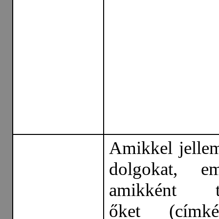
Amikkel jelle
dolgokat, em
amikként te
őket (címk