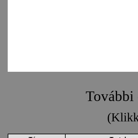
További 
(Klik