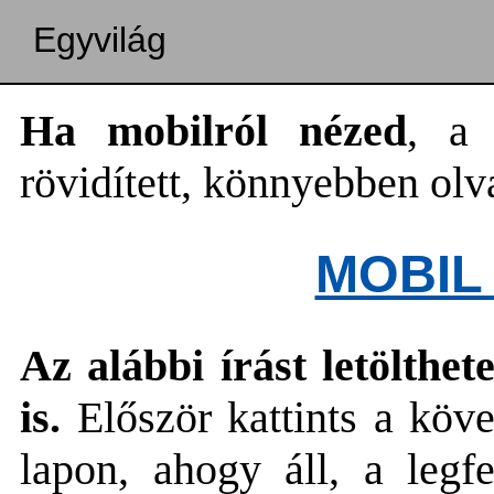
Egyvilág
Ha mobilról nézed
, a 
rövidített, könnyebben olv
MOBIL
Az alábbi írást letölth
is.
Először kattints a köv
lapon, ahogy áll, a legf