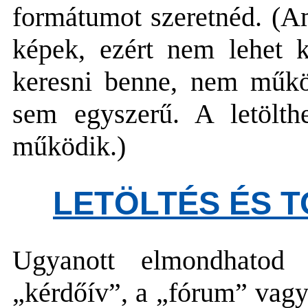
formátumot szeretnéd. (Am
képek, ezért nem lehet k
keresni benne, nem műkö
sem egyszerű. A letölt
működik.)
LETÖLTÉS ÉS T
Ugyanott elmondhatod
„kérdőív”, a „fórum” vagy