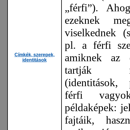
„férfi”). Ah
ezeknek megf
viselkednek (s
pl. a férfi sz
amiknek az 
Címkék, szerepek,
identitások
tartják m
(identitások,
férfi vagy
példaképek: je
fajtáik, hasz