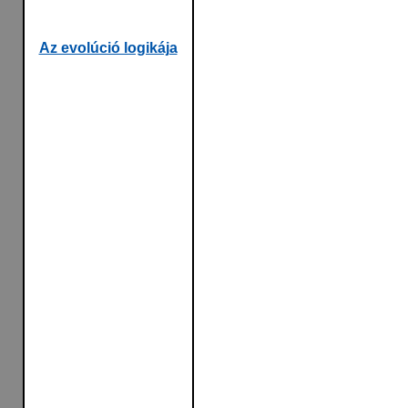
Az evolúció logikája