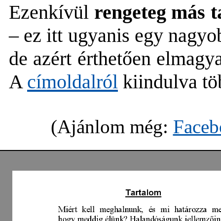
Ezenkívül
rengeteg más ta
– ez itt ugyanis egy nagy
de azért érthetően elmagy
A
címoldalról
kiindulva tö
(Ajánlom még:
Faceb