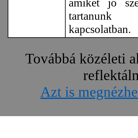
amiket jó sz
tartanunk
kapcsolatban.
Továbbá közéleti a
reflektál
Azt is megnézhet