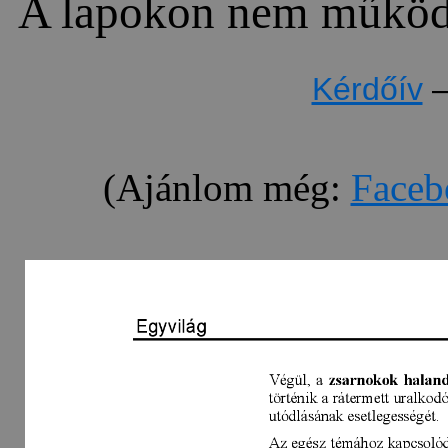
A lapokon nem működn
Kérdőív
(Ajánlom még:
Faceb