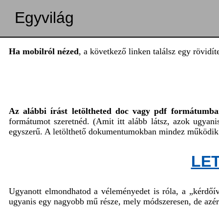
Egyvilág
Ha mobilról nézed
, a következő linken találsz egy rövidí
Az alábbi írást letöltheted doc vagy pdf formátumba
formátumot szeretnéd. (Amit itt alább látsz, azok ugyan
egyszerű. A letölthető dokumentumokban mindez működik
LE
Ugyanott elmondhatod a véleményedet is róla, a „kérdőív
ugyanis egy nagyobb mű része, mely módszeresen, de azér