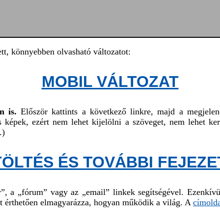
tett, könnyebben olvasható változatot:
MOBIL VÁLTOZAT
n is.
Először kattints a következő linkre, majd a megjelen
is képek, ezért nem lehet kijelölni a szöveget, nem lehet 
.)
TÖLTÉS ÉS TOVÁBBI FEJEZE
”, a „fórum” vagy az „email” linkek segítségével. Ezenkív
t érthetően elmagyarázza, hogyan működik a világ. A
címolda