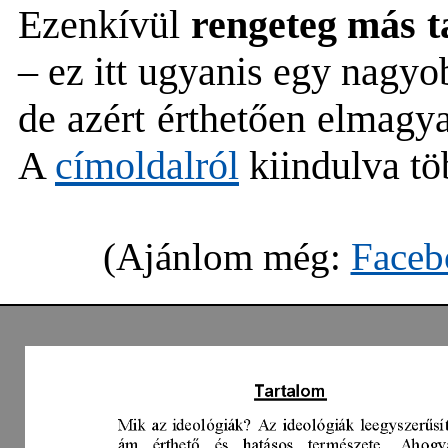
Ezenkívül
rengeteg más ta
– ez itt ugyanis egy nagy
de azért érthetően elmagy
A
címoldalról
kiindulva tö
(Ajánlom még:
Faceb