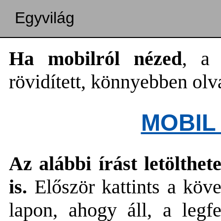
Egyvilág
Ha mobilról nézed
, a 
rövidített, könnyebben olv
MOBIL
Az alábbi írást letölth
is.
Először kattints a köv
lapon, ahogy áll, a legf