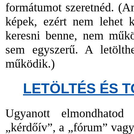
formátumot szeretnéd. (Am
képek, ezért nem lehet k
keresni benne, nem műkö
sem egyszerű. A letölt
működik.)
LETÖLTÉS ÉS T
Ugyanott elmondhatod
„kérdőív”, a „fórum” vagy