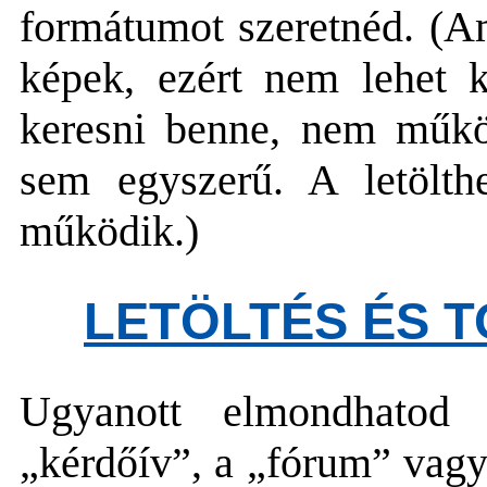
formátumot szeretnéd. (Am
képek, ezért nem lehet k
keresni benne, nem műkö
sem egyszerű. A letölt
működik.)
LETÖLTÉS ÉS T
Ugyanott elmondhatod
„kérdőív”, a „fórum” vagy