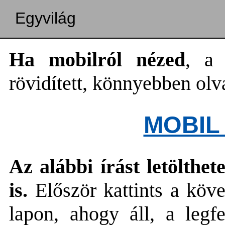
Egyvilág
Ha mobilról nézed
, a 
rövidített, könnyebben olv
MOBIL
Az alábbi írást letölth
is.
Először kattints a köv
lapon, ahogy áll, a legf