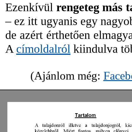
Ezenkívül
rengeteg más ta
– ez itt ugyanis egy nagy
de azért érthetően elmagy
A
címoldalról
kiindulva tö
(Ajánlom még:
Faceb