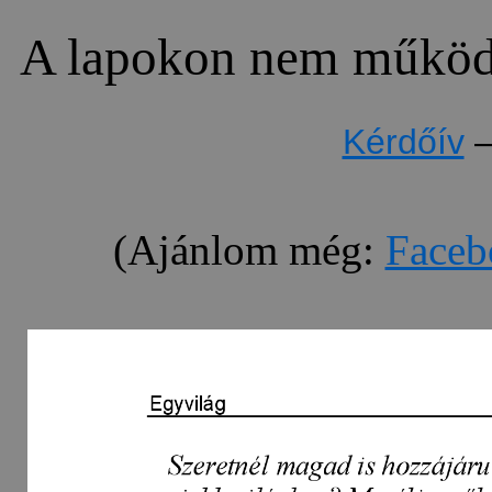
A lapokon nem működn
Kérdőív
(Ajánlom még:
Faceb