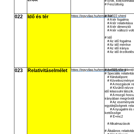
# Erők, kölcsönhat
# Feszültség
022
Idő és tér
https://egyvilag.hu/temakep/022.shtml
# Tér
# A tér fogalma
# A tér relativitása
# A tér dimenziói
# A tér változó vol
# Idő
# Az idő fogalma
# Az idő mérése
# Az idő iránya
# Az idő érzékelé
023
Relativitáselmélet
https://egyvilag.hu/temakep/023.shtml
# A relativitás jelent
# Speciális relativit
# Kiindulópont
# Következménye
# A mozgások rel
# Kívülről nézv
idő lelassulni látszik.
# A mozgó hoss
irányában megrövid
# Az események
egyidejűségnek relat
# A nyugalmi és 
kettőssége
# E=mc2
# Alkalmazások
# Általános relativit