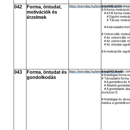
042
Forma, öntudat,
https://egyvilag.hu/temakep/042.shtml
# A motivációk alapja
# A forma motivációi
motivációk és
# A FB forma motiv
érzelmek
# Egyéni motivá
# Társas motivá
# A társadalmi for
# Univerzális motiv
# Az univerzális m
# Az univerzális mo
# Az öntudat egyé
# A motivációk egyé
043
Forma, öntudat és
https://egyvilag.hu/temakep/043.shtml
# A gondolkodás uni
# A biológiai forma
gondolkodás
# Társadalmi forma
# A gondolkozás f
# Átadott gondolat
# A gondolatok át
eszközei S:
# A biológiai és tár
hatása a gondolkoz