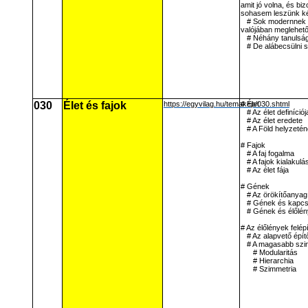
amit jó volna, és bi
sohasem leszünk ké
# Sok modernnek m
valójában meglehető
# Néhány tanulsá
# De alábecsülni s
030
Élet és fajok
https://egyvilag.hu/temakep/030.shtml
# Élet
# Az élet definíciój
# Az élet eredete
# A Föld helyzetén
# Fajok
# A faj fogalma
# A fajok kialakulá
# Az élet fája
# Gének
# Az örökítőanyag
# Gének és kapcs
# Gének és élőlé
# Az élőlények felép
# Az alapvető épí
# A magasabb szint
# Modularitás
# Hierarchia
# Szimmetria