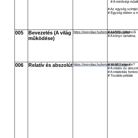
# A minőségi műa
# Az egység szintjei
# Egység ebben a 
005
Bevezetés (A világ
https://egyvilag.hu/temakep/005.shtml
# A könyv jellemzői
# A könyv tartalma
működése)
006
Relatív és abszolút
https://egyvilag.hu/temakep/006.shtml
# Mi az, hogy elv?
# A relatív és abszol
# A relativitás fonto
# További példák