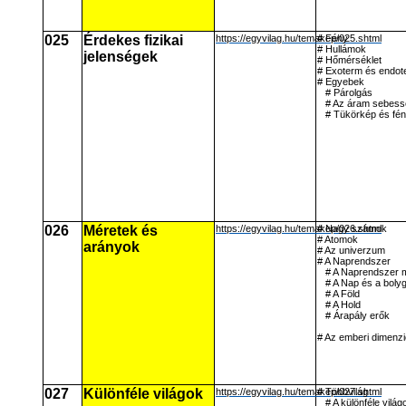
025
Érdekes fizikai
https://egyvilag.hu/temakep/025.shtml
# Fény
# Hullámok
jelenségek
# Hőmérséklet
# Exoterm és endot
# Egyebek
# Párolgás
# Az áram sebes
# Tükörkép és fé
026
Méretek és
https://egyvilag.hu/temakep/026.shtml
# Nagy számok
# Atomok
arányok
# Az univerzum
# A Naprendszer
# A Naprendszer 
# A Nap és a boly
# A Föld
# A Hold
# Árapály erők
# Az emberi dimenzi
027
Különféle világok
https://egyvilag.hu/temakep/027.shtml
# Többvilág
# A különféle világ