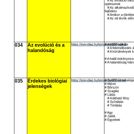
# Az evolúció fok
optimumok
# Az alkalmazkodá
fejlődést
# Amikor a tökéle
# Az ott lévők előn
034
Az evolúció és a
https://egyvilag.hu/temakep/034.shtml
# A halál logikája
# A felemelkedés 
halandóság
# A körülmények 
# A halál önkényes
# A halandóság hátr
035
Érdekes biológiai
https://egyvilag.hu/temakep/035.shtml
# Evolúciós stratégi
# Méret
jelenségek
# Bőrszín
# Szaglás
# Látás
# A látható fény
# Színlátás
# Térlátás
# Agy
# Játék
# Egyebek