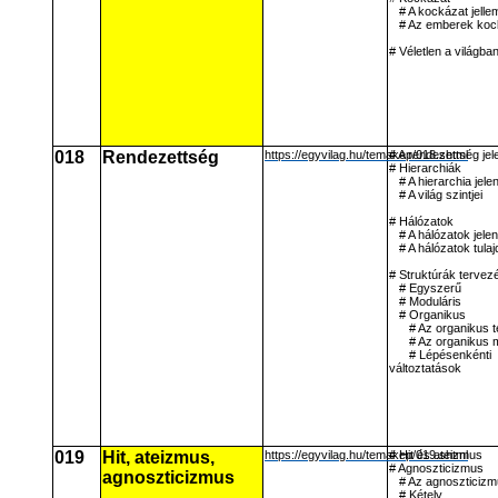
# A kockázat jelle
# Az emberek kock
# Véletlen a világba
018
Rendezettség
https://egyvilag.hu/temakep/018.shtml
# A rendezettség jel
# Hierarchiák
# A hierarchia jele
# A világ szintjei
# Hálózatok
# A hálózatok jele
# A hálózatok tula
# Struktúrák tervez
# Egyszerű
# Moduláris
# Organikus
# Az organikus t
# Az organikus 
# Lépésenkénti
változtatások
019
Hit, ateizmus,
https://egyvilag.hu/temakep/019.shtml
# Hit és ateizmus
# Agnoszticizmus
agnoszticizmus
# Az agnoszticizm
# Kétely