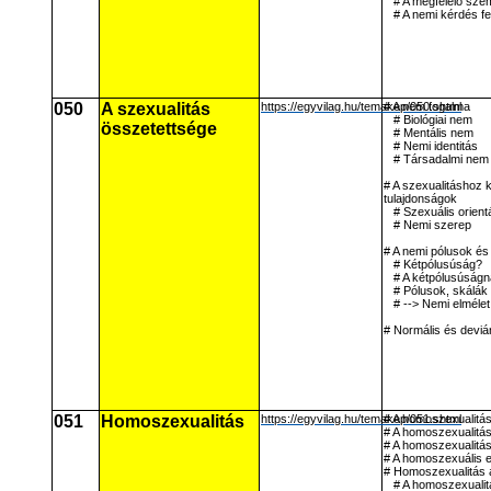
# A megfelelő szem
# A nemi kérdés fe
050
A szexualitás
https://egyvilag.hu/temakep/050.shtml
# A nem fogalma
# Biológiai nem
összetettsége
# Mentális nem
# Nemi identitás
# Társadalmi nem
# A szexualitáshoz 
tulajdonságok
# Szexuális orient
# Nemi szerep
# A nemi pólusok és
# Kétpólusúság?
# A kétpólusúságn
# Pólusok, skálák
# --> Nemi elméle
# Normális és deviá
051
Homoszexualitás
https://egyvilag.hu/temakep/051.shtml
# A homoszexualitá
# A homoszexualitás 
# A homoszexualitás
# A homoszexuális 
# Homoszexualitás 
# A homoszexualit