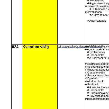
# Kiindulópont
# A gyorsuló és a g
rendszerek tulajdon
# Hullámhossz-v
megváltozása
# A fény és a té
# Alkalmazások
024
Kvantum világ
https://egyvilag.hu/temakep/024.shtml
# A kvantumvilág je
# A „részecskék” va
# Szétkenődés
# Összeomlás
# A „részecskék” 
# A kétréses kísérle
# Az energia kvantu
# A határozatlansági
# Összefonódás
# Furcsa kapcsolat
# Egyebek
# Alkalmazások
# Kérdések
# A fotonok termé
# Összeomlás
# Hullámfüggvény 
# Egy ötlet az azo
információtovábbítá