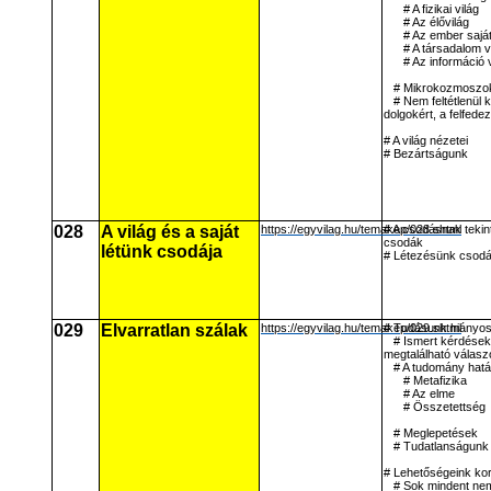
# A fizikai világ
# Az élővilág
# Az ember saját
# A társadalom v
# Az információ 
# Mikrokozmoszo
# Nem feltétlenül 
dolgokért, a felfedez
# A világ nézetei
# Bezártságunk
028
A világ és a saját
https://egyvilag.hu/temakep/028.shtml
# A csodásnak tekint
csodák
létünk csodája
# Létezésünk csodá
029
Elvarratlan szálak
https://egyvilag.hu/temakep/029.shtml
# Tudásunk hiányo
# Ismert kérdések,
megtalálható válasz
# A tudomány hatá
# Metafizika
# Az elme
# Összetettség
# Meglepetések
# Tudatlanságunk
# Lehetőségeink kor
# Sok mindent nem