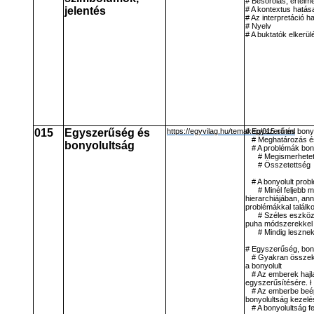
# Besorolás, értelm
jelentés
# A kontextus hatás
# Az interpretáció h
# Nyelv
# A buktatók elkerül
015
Egyszerűség és
https://egyvilag.hu/temakep/015.shtml
# Egyszerű és bony
# Meghatározás é
bonyolultság
# A problémák bon
# Megismerhete
# Összetettség
# A bonyolult prob
# Minél feljebb 
hierarchiájában, ann
problémákkal találk
# Széles eszköz
puha módszerekkel
# Mindig leszne
# Egyszerűség, bon
# Gyakran összek
a bonyolult
# Az emberek haj
egyszerűsítésére. ł
# Az emberbe beép
bonyolultság kezelé
# A bonyolultság 