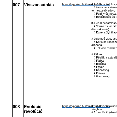
007
Visszacsatolás
https://egyvilag.hu/temakep/007.shtml
# A visszacsatolás j
# A visszacsatolá
természettől adott.
# Pozitív és negat
# Egylépcsős és t
# A visszacsatolás
# Vonzó és taszító
disztraktorok)
# Egyensúlyi állap
# Jellemző visszac
# Korlátos rendsz
állapottal
# Telítődő rendsz
# Példák
# Példák a szánd
# Fizikai
# Biológia
# Egyén
# Közösség
# Politika
# Gazdaság
008
Evolúció -
https://egyvilag.hu/temakep/008.shtml
# Evolúció, revolúci
világban
revolúció
# Az evolúció jelent