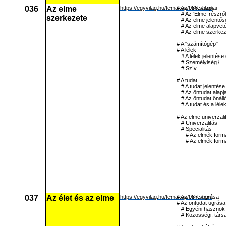
036
Az elme
https://egyvilag.hu/temakep/036.shtml
# Az elme alapjai
# Az ‘Elme’ részről
szerkezete
# Az elme jelentő
# Az elme alapvet
# Az elme szerke
# A "számítógép"
# A lélek
# A lélek jelentés
# Személyiség ł
# Szív
# A tudat
# A tudat jelentése
# Az öntudat alapja
# Az öntudat önál
# A tudat és a lél
# Az elme univerzali
# Univerzalitás
# Specialitás
# Az elmék form
# Az elmék formá
037
Az élet és az elme
https://egyvilag.hu/temakep/037.shtml
# Az elme ugrása
# Az öntudat ugrása
# Egyéni hasznok
# Közösségi, társ