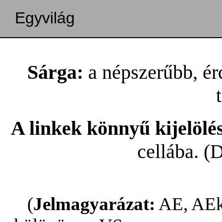
Egyvilág
Sárga:
a népszerűbb, ér
A linkek könnyű kijelölé
cellába. (
(
Jelmagyarázat:
AE, AEk: