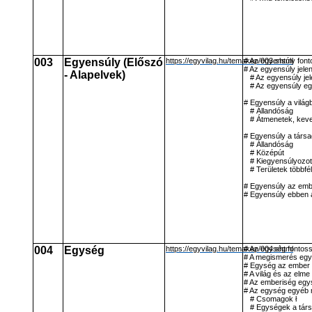
003
Egyensúly (Előszó
https://egyvilag.hu/temakep/003.shtml
# Az egyensúly fon
# Az egyensúly jelen
- Alapelvek)
# Az egyensúly jel
# Az egyensúly eg
# Egyensúly a világ
# Állandóság
# Átmenetek, kev
# Egyensúly a társ
# Állandóság
# Középút
# Kiegyensúlyozot
# Területek többfé
# Egyensúly az emb
# Egyensúly ebben
004
Egység
https://egyvilag.hu/temakep/004.shtml
# Az egység fontos
# A megismerés eg
# Egység az ember 
# A világ és az elm
# Az emberiség eg
# Az egység egyéb 
# Csomagok ł
# Egységek a tár