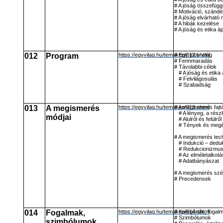
# A jóság összefügg
# Motiváció, szándé
# A jóság elvárható
# A hibák kezelése
# A jóság és etika á
012
Program
https://egyvilag.hu/temakep/012.shtml
# Egy jobb világ
# Fennmaradás
# Távolabbi célok
# A jóság és etika
# Felvilágosulás
# Szabadság
013
A megismerés
https://egyvilag.hu/temakep/013.shtml
# A megismerés fajtá
# A lényeg, a rész
módjai
# Alulról és felülr
# Tények és megé
# A megismerés tech
# Indukció – dedu
# Redukcionizmu
# Az elméletalkot
# Adatbányászat
# A megismerés sz
# Precedensek
014
Fogalmak,
https://egyvilag.hu/temakep/014.shtml
# Kategóriák, fogal
# Szimbólumok
szimbólumok,