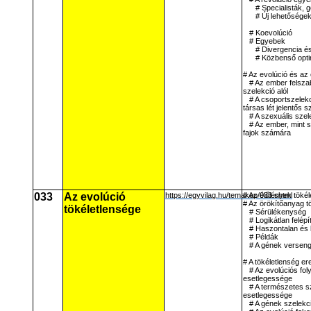
# Specialisták, 
# Új lehetőségek
# Koevolúció
# Egyebek
# Divergencia é
# Közbenső opt
# Az evolúció és az
# Az ember felsza
szelekció alól
# A csoportszelekc
társas lét jelentős 
# A szexuális szel
# Az ember, mint 
fajok számára
033
Az evolúció
https://egyvilag.hu/temakep/033.shtml
# Az élőlények töké
# Az örökítőanyag t
tökéletlensége
# Sérülékenység
# Logikátlan felépí
# Haszontalan és
# Példák
# A gének versen
# A tökéletlenség er
# Az evolúciós fol
esetlegessége
# A természetes s
esetlegessége
# A gének szelekc