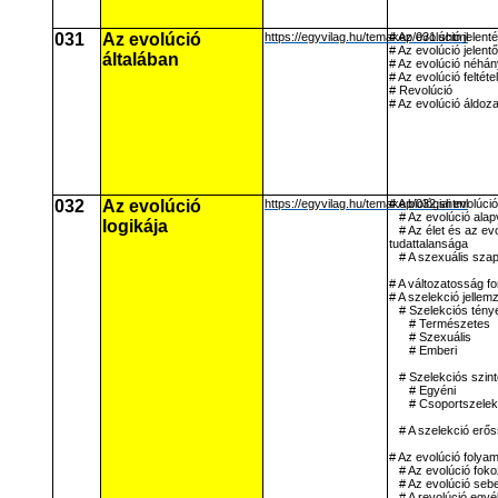
031
Az evolúció
https://egyvilag.hu/temakep/031.shtml
# Az evolúció jelent
# Az evolúció jelent
általában
# Az evolúció néhán
# Az evolúció feltétel
# Revolúció
# Az evolúció áldoza
032
Az evolúció
https://egyvilag.hu/temakep/032.shtml
# A biológiai evolúció
# Az evolúció alap
logikája
# Az élet és az ev
tudattalansága
# A szexuális sza
# A változatosság fo
# A szelekció jellemz
# Szelekciós tén
# Természetes
# Szexuális
# Emberi
# Szelekciós szin
# Egyéni
# Csoportszelekc
# A szelekció erő
# Az evolúció folya
# Az evolúció fok
# Az evolúció se
# A revolúció egyé