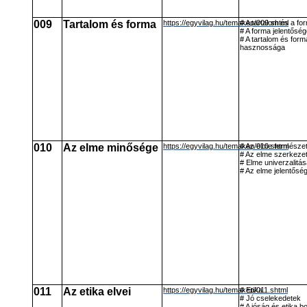
009
Tartalom és forma
https://egyvilag.hu/temakep/009.shtml
# A tartalom és a fo
# A forma jelentősé
# A tartalom és for
hasznossága
010
Az elme minősége
https://egyvilag.hu/temakep/010.shtml
# Az elme természe
# Az elme szerkeze
# Elme univerzalitás
# Az elme jelentősé
011
Az etika elvei
https://egyvilag.hu/temakep/011.shtml
# Etika
# Jó cselekedetek
# A jóság és etika b