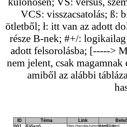
különösen; VS: versus, szem
VCS: visszacsatolás; ß: b
ötletből; ł: itt van az adott 
része B-nek; #+/: logikaila
adott felsorolásba; [-----> 
nem jelent, csak magamnak 
amiből az alábbi táblázat
ha
ID
Téma
Link
Belső
001
Előszó
https://egyvilag.hu/temakep/001.shtml
# A mű célja