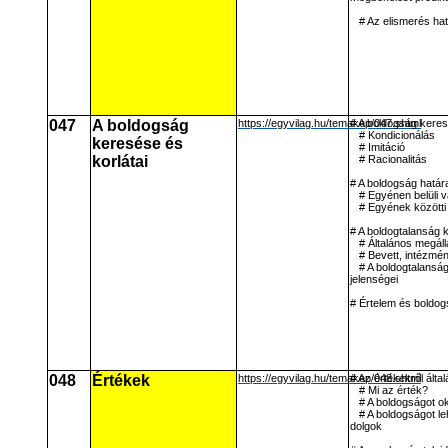
# Az elismerés hat
047
A boldogság
https://egyvilag.hu/temakep/047.shtml
# A boldogság ker
# Kondicionálás
keresése és
# Imitáció
korlátai
# Racionalitás
# A boldogság határ
# Egyénen belüli 
# Egyének közötti
# A boldogtalanság 
# Általános megál
# Bevett, intézmé
# A boldogtalansá
jelenségei
# Értelem és boldo
048
Értékek
https://egyvilag.hu/temakep/048.shtml
# Az értékekről álta
# Mi az érték?
# A boldogságot o
# A boldogságot l
dolgok