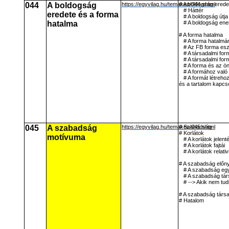
044
A boldogság
https://egyvilag.hu/temakep/044.shtml
# A boldogság erede
# Háttér
eredete és a forma
# A boldogság útja
hatalma
# A boldogság ene
# A forma hatalma
# A forma hatalmán
# Az FB forma es
# A társadalmi fo
# A társadalmi for
# A forma és az ö
# A formához való
# A formát létreh
és a tartalom kapcs
045
A szabadság
https://egyvilag.hu/temakep/045.shtml
# Szabadság
# Korlátok
motívuma
# A korlátok jelent
# A korlátok fajtái
# A korlátok relat
# A szabadság előnye
# A szabadság egy
# A szabadság tár
# --> Akik nem tu
# A szabadság társa
# Hatalom