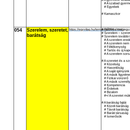
# A szabad gyerme
# Egyebek
# Kamaszkor
054
Szerelem, szeretet,
https://egyvilag.hu/temakep/054.shtml
# Előzetes megjegy
# Szerelem – szeret
barátság
# Szerelem további 
# A szerelem ered
# A szerelem nem e
# Féltékenység
# Tartós és új kap
# A szerelem sors
# A szeretet és a s
# Közelség
# Hasonlóság
# A saját igényün
# A másik figyelme
# Fizikai vonzerő
# A másik személ
# Kompetencia
# Érdekek
# Bizalom
#+/ A szeretet múl
# A barátság fajtái
# Közeli barátság
# Távoli barátság
# Baráti társaság
# Ismerősök