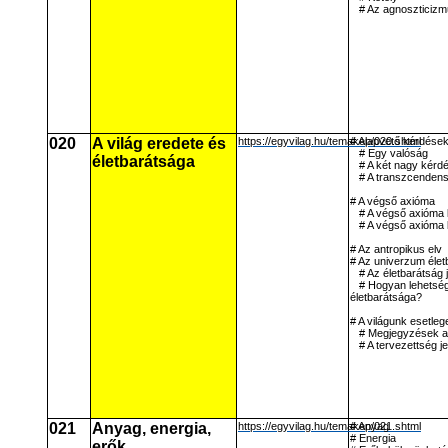
# Az agnoszticiz
020
A világ eredete és
https://egyvilag.hu/temakep/020.shtml
# Alapvető kérdése
# Egy valóság
életbarátsága
# A két nagy kérdé
# A transzcendens
# A végső axióma
# A végső axióma
# A végső axióma 
# Az antropikus elv
# Az univerzum élet
# Az életbarátság j
# Hogyan lehetsé
életbarátsága?
# A világunk esetle
# Megjegyzések a
# A tervezettség je
021
Anyag, energia,
https://egyvilag.hu/temakep/021.shtml
# Anyag
# Energia
erők