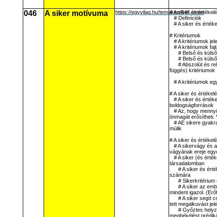
046
A siker motívuma
https://egyvilag.hu/temakep/046.shtml
# A siker és értékel
# Definíciók
# A siker és érték
# Kritériumok
# A kritériumok jel
# A kritériumok fajt
# Belső és külső
# Belső és küls
# Abszolút és re
függés) kritériumok
# A kritériumok eg
# A siker és értékel
# A siker és érték
boldogságforrások
# Az, hogy mennyir
önmagát erősítheti.
# AE sikere gyak
múlik
# A siker és értékel
# A sikervágy és 
vágyának ereje egyé
# A siker (és érté
társadalomban
# A siker és ért
számára
# Sikerkritériu
# A siker az e
mindent igazol. (Erő
# A siker segít 
tett megalkuvást jel
# Győztes helyz
megbékélést prédiká