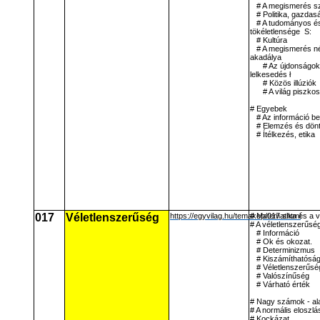
# A megismerés s
# Politika, gazdas
# A tudományos és
tökéletlensége
S:
# Kultúra
# A megismerés n
akadálya
# Az újdonságok,
lelkesedés ł
# Közös illúziók
# A világ piszko
# Egyebek
# Az információ b
# Elemzés és dön
# Ítélkezés, etika
017
Véletlenszerűség
https://egyvilag.hu/temakep/017.shtml
# Matematika és a 
# A véletlenszerűs
# Információ
# Ok és okozat.
# Determinizmus
# Kiszámíthatósá
# Véletlenszerűsé
# Valószínűség
# Várható érték
# Nagy számok - al
# A normális eloszlá
# Kockázat