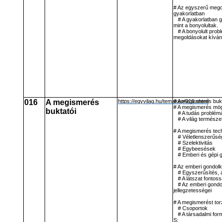
# Az egyszerű meg
gyakorlatban
# A gyakorlatban 
mint a bonyolultak.
# A bonyolult pro
megoldásokat kíván
016
A megismerés
https://egyvilag.hu/temakep/016.shtml
# A megismerés buk
# A megismerés mög
buktatói
# A tudás problém
# A világ természe
# A megismerés tech
# Véletlenszerűsé
# Szelektivitás
# Egybeesések
# Emberi és gépi
# Az emberi gondolk
# Egyszerűsítés, á
# A látszat fontos
# Az emberi gondo
jellegzetességei
# A megismerést tor
# Csoportok
# A társadalmi fo
S: