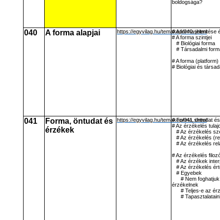
boldogsága?
040
A forma alapjai
https://egyvilag.hu/temakep/040.shtml
# A forma jelentése 
# A forma szintjei
# Biológiai forma
# Társadalmi form
# A forma (platform
# Biológiai és társa
041
Forma, öntudat és
https://egyvilag.hu/temakep/041.shtml
# Forma, öntudat é
# Az érzékelés tula
érzékek
# Az érzékelés sze
# Az érzékelés (r
# Az érzékelés rel
# Az érzékelés filozó
# Az érzékek inter
# Az érzékelés ér
# Egyebek
# Nem foghatjuk
érzékelnek
# Teljes-e az é
# Tapasztalatai