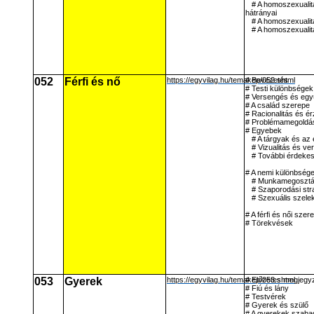
# A homoszexualit
hátrányai
# A homoszexualit
# A homoszexuali
052
Férfi és nő
https://egyvilag.hu/temakep/052.shtml
# Bevezetés
# Testi különbségek
# Versengés és eg
# A család szerepe
# Racionalitás és é
# Problémamegoldá
# Egyebek
# A tárgyak és az 
# Vizualitás és ver
# További érdeke
# A nemi különbsége
# Munkamegoszt
# Szaporodási stra
# Szexuális szele
# A férfi és női szer
# Törekvések
053
Gyerek
https://egyvilag.hu/temakep/053.shtml
# Előzetes megjegy
# Fiú és lány
# Testvérek
# Gyerek és szülő
# A gyerekek szaba