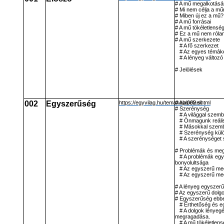
# A mű megalkotásá
# Mi nem célja a m
# Miben új ez a mű?
# A mű forrásai
# A mű tökéletlensé
# Ez a mű nem róla
# A mű szerkezete
# A fő szerkezet
# Az egyes témáko
# A lényeg változ
# Jelölések
002
Egyszerűség
https://egyvilag.hu/temakep/002.shtml
# Alapelvek
# Szerénység
# A világgal szemb
# Önmagunk reáli
# Másokkal szem
# Szerénység külö
# A szerénységet s
# Problémák és me
# A problémák eg
bonyolultsága
# Az egyszerű me
# Az egyszerű me
# A lényeg egyszer
# Az egyszerű dolg
# Egyszerűség ebb
# Érthetőség és e
# A dolgok lénye
megragadása.
# A mű tökéletlen