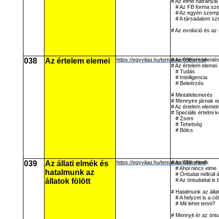
# Az elme hátrányai
# Az FB forma sz
# Az egyén szemp
# A társadalom sz
# Az evolúció és az
038
Az értelem elemei
https://egyvilag.hu/temakep/038.shtml
# Az értelem jelenté
# Az értelem elemei
# Tudás
# Intelligencia
# Beleérzés
# Mintafelismerés
# Mennyire járnak e
# Az értelem elemei
# Speciális értelmi
# Zseni
# Tehetség
# Bölcs
039
Az állati elmék és
https://egyvilag.hu/temakep/039.shtml
# Az állati elmék
# Ahol nincs elme
hatalmunk az
# Öntudat nélküli á
állatok fölött
# Az öntudattal is 
# Hatalmunk az állat
# A helyzet is a cél
# Mit lehet tenni?
# Mennyit ér az öntu